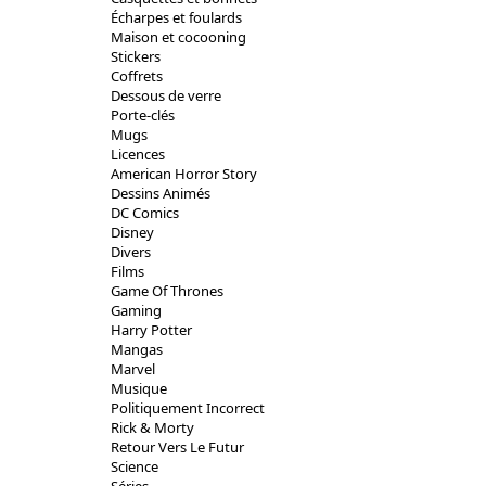
Écharpes et foulards
Maison et cocooning
Stickers
Coffrets
Dessous de verre
Porte-clés
Mugs
Licences
American Horror Story
Dessins Animés
DC Comics
Disney
Divers
Films
Game Of Thrones
Gaming
Harry Potter
Mangas
Marvel
Musique
Politiquement Incorrect
Rick & Morty
Retour Vers Le Futur
Science