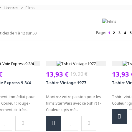
>
Licences
>
Films
Page:
ticles de
1
à
12
sur
50
1
2
3
4
5
€
13,93 €
13,93 
19,90 €
ie Express 9 3/4
T-shirt Vintage 1977
T-shirt V
ent immédiat pour
Montrez votre passion pour les
T-shirt vin
 Couleur : rouge -
films Star Wars avec ce t-shirt ! -
Couleur : gr
ement cintrée...
Couleur : gris mé...