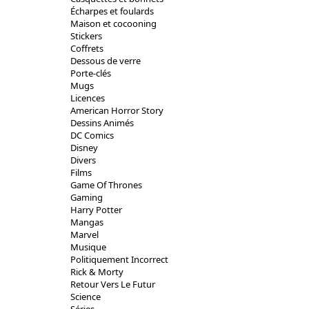
Écharpes et foulards
Maison et cocooning
Stickers
Coffrets
Dessous de verre
Porte-clés
Mugs
Licences
American Horror Story
Dessins Animés
DC Comics
Disney
Divers
Films
Game Of Thrones
Gaming
Harry Potter
Mangas
Marvel
Musique
Politiquement Incorrect
Rick & Morty
Retour Vers Le Futur
Science