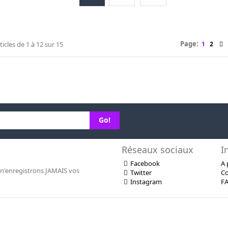
Page:
ticles de
1
à
12
sur
15
1
2
Go!
Réseaux sociaux
I
Facebook
A 
n'enregistrons JAMAIS vos
Twitter
Co
Instagram
F