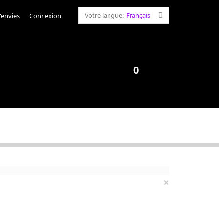
Votre langue:
Français
d'envies
Connexion
0
×