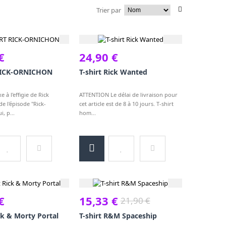
Trier par
€
24,90 €
RICK-ORNICHON
T-shirt Rick Wanted
e à l'effigie de Rick
ATTENTION Le délai de livraison pour
de l'épisode "Rick-
cet article est de 8 à 10 jours. T-shirt
i, p...
hom...
€
15,33 €
21,90 €
ick & Morty Portal
T-shirt R&M Spaceship