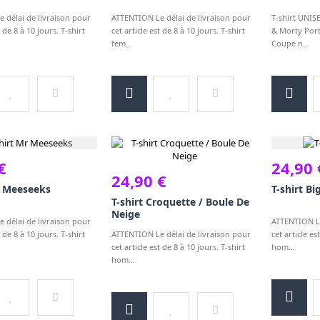
 délai de livraison pour
ATTENTION Le délai de livraison pour
T-shirt UNIS
t de 8 à 10 jours. T-shirt
cet article est de 8 à 10 jours. T-shirt
& Morty Porta
fem...
Coupe n...
€
24,90 
24,90 €
r Meeseeks
T-shirt Bi
T-shirt Croquette / Boule De
Neige
 délai de livraison pour
ATTENTION Le
t de 8 à 10 jours. T-shirt
ATTENTION Le délai de livraison pour
cet article es
cet article est de 8 à 10 jours. T-shirt
hom...
hom...