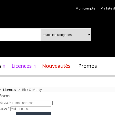
Mon compte
Ma liste 
s
Licences
Nouveautés
Promos
>
Licences
>
Rick & Morty
 Form
ddress
*
passe
*