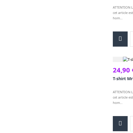
ATTENTION Le
cet article es
hom...
24,90 
T-shirt M
ATTENTION Le
cet article es
hom...