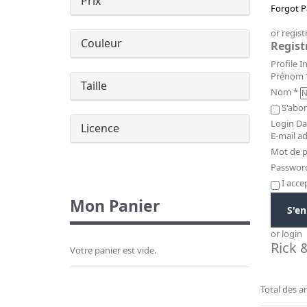
Prix
Forgot P
or regist
Couleur
Regist
Profile 
Prénom
Taille
Nom
*
S'abon
Login Da
Licence
E-mail a
Mot de 
Passwor
I acce
Mon Panier
S'en
or login
Rick 
Votre panier est vide.
Total des ar