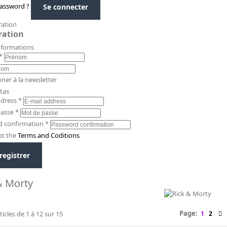
assword ?
Se connecter
ration
ration
Informations
*
ner à la newsletter
tas
ddress
*
passe
*
d confirmation
*
pt the
Terms and Coditions
registrer
& Morty
Page:
ticles de
1
à
12
sur
15
1
2