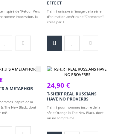
EFFECT
xe inspiré de "Retour Vers
T-shirt unisexe à l'image de la série
vec comme impression, la
d'animation américaine "Cosmocats",
créée par T...
€
24,90 €
IT'S A METAPHOR
T-SHIRT REAL RUSSIANS
HAVE NO PROVERBS
 hommes inspiré de la
 Is The New Black, dont
T-shirt pour hommes inspiré de la
 mê...
série Orange Is The New Black, dont
on ne compte mê...