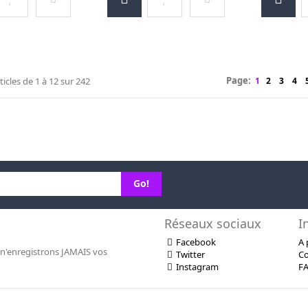
Page:
ticles de
1
à
12
sur
242
1
2
3
4
Go!
Réseaux sociaux
I
Facebook
A 
n'enregistrons JAMAIS vos
Twitter
Co
Instagram
F