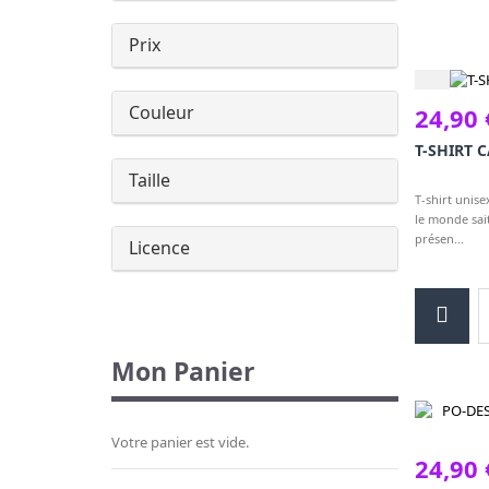
Prix
Couleur
24,90 
T-SHIRT 
Taille
T-shirt unise
le monde sait
présen...
Licence
Mon Panier
Votre panier est vide.
24,90 