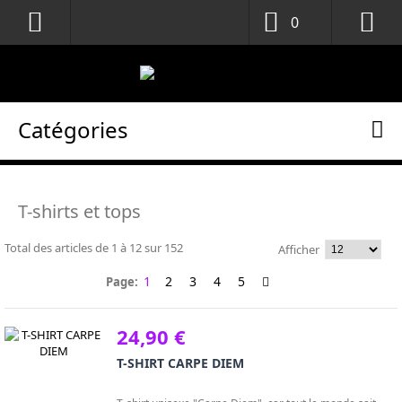
0
Catégories
T-shirts et tops
Total des articles de
1
à
12
sur
152
Afficher
1
2
3
4
5
Page:
24,90 €
T-SHIRT CARPE DIEM